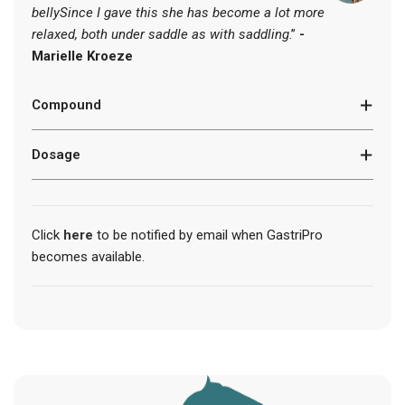
belly
Since I gave this she has become a lot more
.
.
relaxed, both under saddle as with saddling
.”
-
Marielle Kroeze
Compound
Dosage
Click
here
to be notified by email when GastriPro
becomes available.