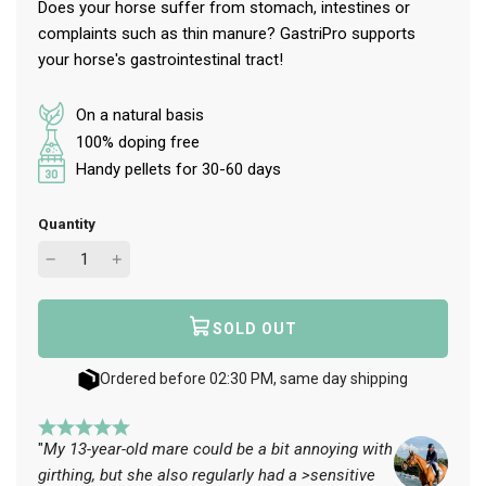
Does your horse suffer from stomach, intestines or
complaints such as thin manure? GastriPro supports
your horse's gastrointestinal tract!
On a natural basis
100% doping free
Handy pellets for 30-60 days
Quantity
SOLD OUT
L
O
A
Ordered before 02:30 PM, same day shipping
D
I
N
"
My 13-year-old mare could be a bit annoying with
G
girthing, but she also regularly had a >sensitive
.