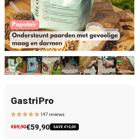
GastriPro
197 reviews
€59,90
€69,90
SAVE €10,00