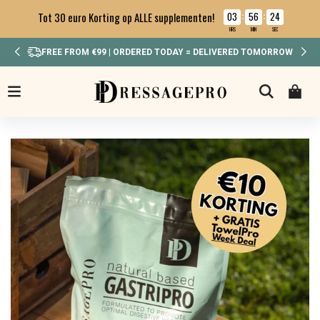
03
56
22
Tot 30 euro Korting op ALLE supplementen!
:
:
HRS
MIN
SEC
IN WEEKEND BESTELD? MAANDAG VERSTUURD