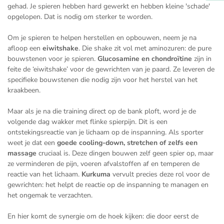
gehad. Je spieren hebben hard gewerkt en hebben kleine 'schade'
opgelopen. Dat is nodig om sterker te worden.
Om je spieren te helpen herstellen en opbouwen, neem je na
afloop een
eiwitshake
. Die shake zit vol met aminozuren: de pure
bouwstenen voor je spieren.
Glucosamine en chondroïtine
zijn in
feite de ‘eiwitshake’ voor de gewrichten van je paard. Ze leveren de
specifieke bouwstenen die nodig zijn voor het herstel van het
kraakbeen.
Maar als je na die training direct op de bank ploft, word je de
volgende dag wakker met flinke spierpijn. Dit is een
ontstekingsreactie van je lichaam op de inspanning. Als sporter
weet je dat een
goede cooling-down, stretchen of zelfs een
massage
cruciaal is. Deze dingen bouwen zelf geen spier op, maar
ze verminderen de pijn, voeren afvalstoffen af en temperen de
reactie van het lichaam.
Kurkuma
vervult precies deze rol voor de
gewrichten: het helpt de reactie op de inspanning te managen en
het ongemak te verzachten.
En hier komt de synergie om de hoek kijken: die door eerst de