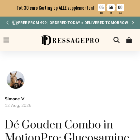
05
56
00
Tot 30 euro Korting op ALLE supplementen!
:
:
HRS
MIN
SEC
FREE FROM €99 | ORDERED TODAY = DELIVERED TOMORROW
Simone V
12 Aug, 2025
Dé Gouden Combo in
MotionPro: Glucosamine,