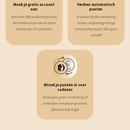
Maak je gratis account
Verdien automatisch
aan
punten
Start met 1000 welkomstpunten.
Je spaart bij elke bestelling,
Aanmelden kost niks en duurt
review, verjaardag of als je
minder dan 30 seconden.
iemand doorstuurt. Alles gaat
vanzelf!
Wissel je punten in voor
cadeaus
Kortingen, gratis verzending of
producten voor jou en je paard.
Jij kiest wat je krijgt.