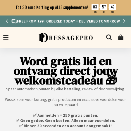
03
57
46
Tot 30 euro Korting op ALLE supplementen!
:
:
HRS
MIN
SEC
FREE FROM €99 | ORDERED TODAY = DELIVERED TOMORROW
Word gratis lid en
ontvang direct jouw
welkomstcadeau 🎁
Spaar automatisch punten bij elke bestelling, review of doorverwijzing.
Wissel ze in voor korting, gratis producten en exclusieve voordelen voor
jou en je paard.
✅ Aanmelden = 250 gratis punten.
✅ Geen gedoe. Geen kosten. Alleen maar voordelen.
✅ Binnen 30 seconden een account aangemaakt!