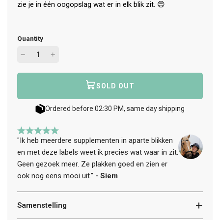
zie je in één oogopslag wat er in elk blik zit. 😍
Quantity
SOLD OUT
L
O
A
Ordered before 02:30 PM, same day shipping
D
I
N
"Ik heb meerdere supplementen in aparte blikken
G
en met deze labels weet ik precies wat waar in zit.
.
Geen gezoek meer. Ze plakken goed en zien er
.
.
ook nog eens mooi uit."
- Siem
Samenstelling