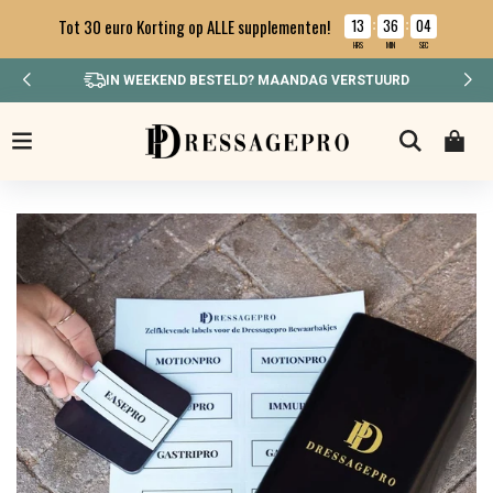
13
36
04
Tot 30 euro Korting op ALLE supplementen!
:
:
HRS
MIN
SEC
🔥 MONTHLY DEAL 🔥 MAATSCHEP + DETOXPRO GRATIS 🎁