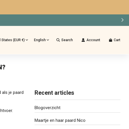
d States (EUR €)
English
Search
Account
Cart
N?
Recent articles
 als je paard
Blogoverzicht
htvoer.
Maartje en haar paard Nico