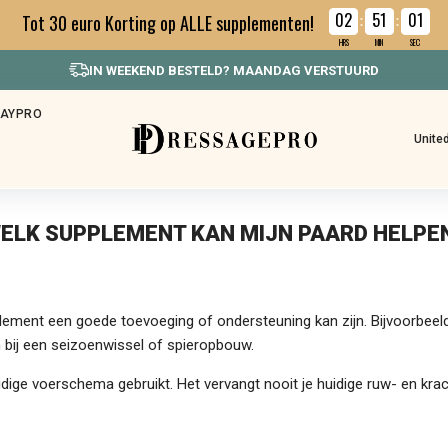
02
51
00
Tot 30 euro Korting op ALLE supplementen!
:
:
HRS
MIN
SEC
IN WEEKEND BESTELD? MAANDAG VERSTUURD
HAYPRO
Unite
ELK SUPPLEMENT KAN MIJN PAARD HELPE
pplement een goede toevoeging of ondersteuning kan zijn. Bijvoorbeeld
n bij een seizoenwissel of spieropbouw.
dige voerschema gebruikt. Het vervangt nooit je huidige ruw- en krac