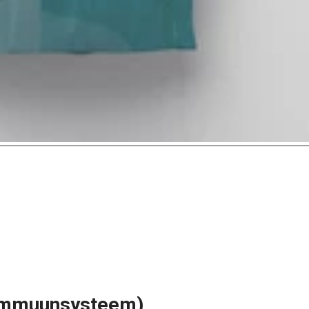
n immuunsysteem)