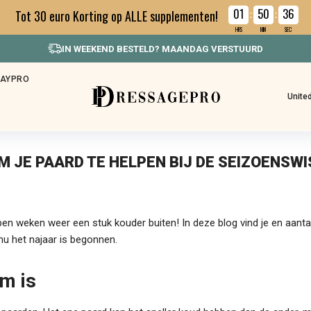
01
50
36
Tot 30 euro Korting op ALLE supplementen!
:
:
HRS
MIN
SEC
IN WEEKEND BESTELD? MAANDAG VERSTUURD
HAYPRO
Unite
OM JE PAARD TE HELPEN BIJ DE SEIZOENSWI
en weken weer een stuk kouder buiten! In deze blog vind je en aanta
nu het najaar is begonnen.
m is