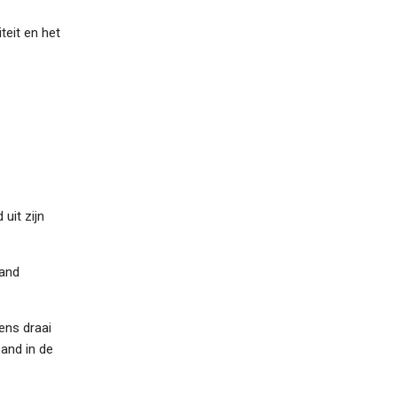
teit en het
uit zijn
zand
ens draai
zand in de