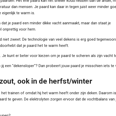
paarden. Het ene paard kan het sneller koud hebben dan de ander, 
peratuur dan mensen. Je paard kan daar in tegen juist weer minder go
eigenlijk te warm is.
dat je paard een minder dikke vacht aanmaakt, maar dan staat je
el onprettig voor hem.
rd niet zweet. De technologie van veel dekens is erg goed tegenwoordi
 doorhebt dat je paard het te warm heeft.
 Je kunt er beter voor kiezen om je paard te scheren als zijn vacht t
jij een "dekensloper"? Dan probeert jouw paard je misschien iets te v
zout, ook in de herfst/winter
ns het trainen of omdat hij het warm heeft onder zijn deken. Daarom is
aard te geven. De elektrolyten zorgen ervoor dat de vochtbalans van 
steunen?