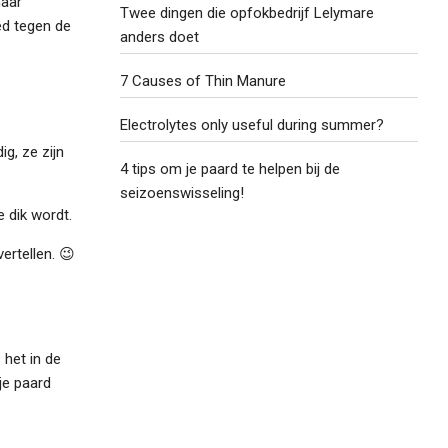
maar
Twee dingen die opfokbedrijf Lelymare
ed tegen de
anders doet
7 Causes of Thin Manure
Electrolytes only useful during summer?
g, ze zijn
4 tips om je paard te helpen bij de
seizoenswisseling!
e dik wordt.
ertellen. 😉
 het in de
je paard