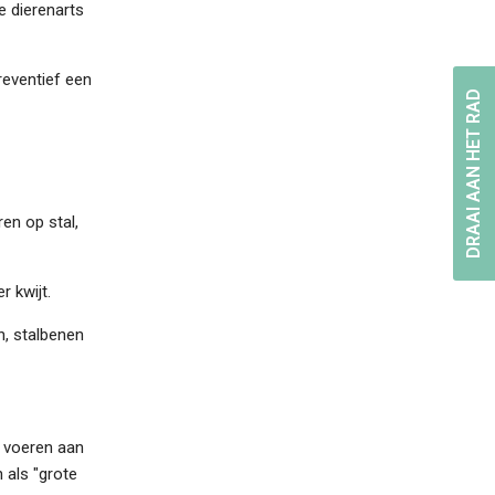
e dierenarts
reventief een
DRAAI AAN HET RAD
en op stal,
r kwijt.
n, stalbenen
) voeren aan
 als "grote