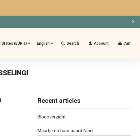
d States (EUR €)
English
Search
Account
Cart
SSELING!
Recent articles
l
Blogoverzicht
Maartje en haar paard Nico