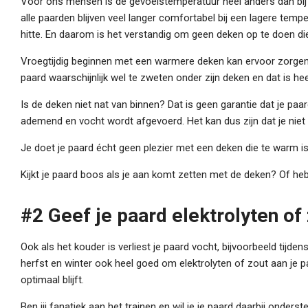
Voor ons mensen is de gevoelstemperatuur heel anders dan bij 
alle paarden blijven veel langer comfortabel bij een lagere tem
hitte. En daarom is het verstandig om geen deken op te doen die 
Vroegtijdig beginnen met een warmere deken kan ervoor zorgen 
paard waarschijnlijk wel te zweten onder zijn deken en dat is he
Is de deken niet nat van binnen? Dat is geen garantie dat je paa
ademend en vocht wordt afgevoerd. Het kan dus zijn dat je niet
Je doet je paard écht geen plezier met een deken die te warm is.
Kijkt je paard boos als je aan komt zetten met de deken? Of heb 
#2 Geef je paard elektrolyten of 
Ook als het kouder is verliest je paard vocht, bijvoorbeeld tijde
herfst en winter ook heel goed om elektrolyten of zout aan je p
optimaal blijft.
Ben jij fanatiek aan het trainen en wil je je paard daarbij onder