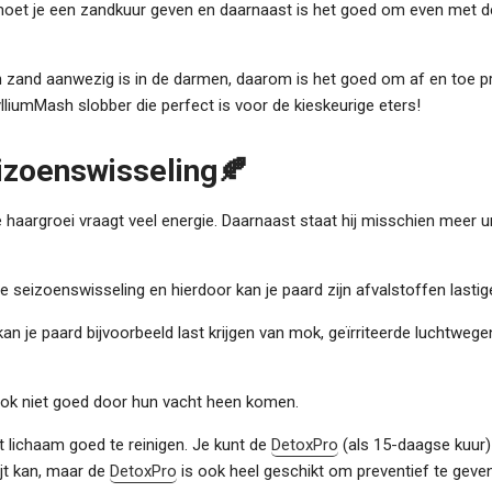
 moet je een zandkuur geven en daarnaast is het goed om even met d
n zand aanwezig is in de darmen, daarom is het goed om af en toe p
ylliumMash slobber die perfect is voor de kieskeurige eters!
eizoenswisseling🍂
haargroei vraagt veel energie. Daarnaast staat hij misschien meer ur
de seizoenswisseling en h
ierdoor kan je paard zijn afvalstoffen lastige
n je paard bijvoorbeeld last krijgen van mok, geïrriteerde luchtwege
 ook niet goed door hun vacht heen komen.
 lichaam goed te reinigen. Je kunt de
DetoxPro
(als 15-daagse kuur
ijt kan, maar de
DetoxPro
is ook heel geschikt om preventief te geven