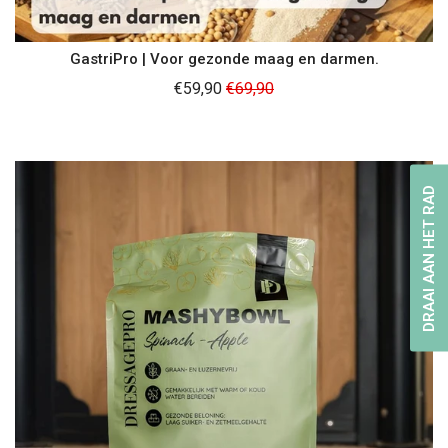
GastriPro | Voor gezonde maag en darmen.
Normale
€59,90
€69,90
prijs
DRAAI AAN HET RAD