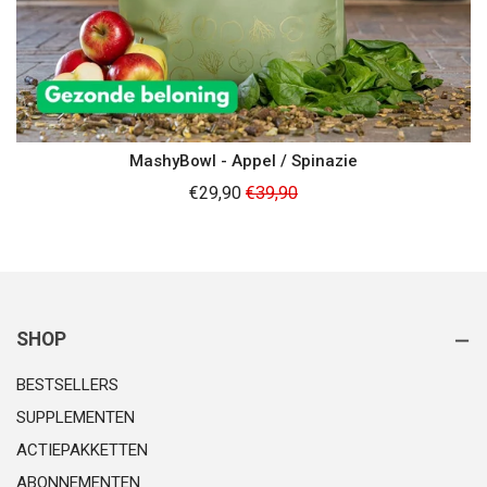
MashyBowl - Appel / Spinazie
Normale
€29,90
€39,90
prijs
SHOP
BESTSELLERS
SUPPLEMENTEN
ACTIEPAKKETTEN
ABONNEMENTEN