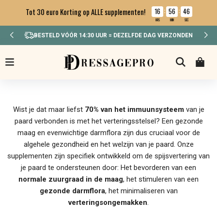
16
56
46
Tot 30 euro Korting op ALLE supplementen!
:
:
HRS
MIN
SEC
BESTELD VÓÓR 14:30 UUR = DEZELFDE DAG VERZONDEN
Wist je dat maar liefst
70% van het immuunsysteem
van je
paard verbonden is met het verteringsstelsel? Een gezonde
maag en evenwichtige darmflora zijn dus cruciaal voor de
algehele gezondheid en het welzijn van je paard. Onze
supplementen zijn specifiek ontwikkeld om de spijsvertering van
je paard te ondersteunen door: Het bevorderen van een
normale zuurgraad in de maag
, het stimuleren van een
gezonde darmflora
, het minimaliseren van
verteringsongemakken
.