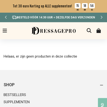
15
18
55
Tot 30 euro Korting op ALLE supplementen!
:
:
HRS
MIN
SEC
BESTELD VÓÓR 14:30 UUR = DEZELFDE DAG VERZONDEN
Helaas, er zijn geen producten in deze collectie
SHOP
BESTSELLERS
SUPPLEMENTEN