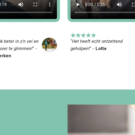
uk beter in z'n vel en
"
Het heeft echt ontzettend
oier te glimmen!
" -
geholpen!
" -
Lotte
kerken