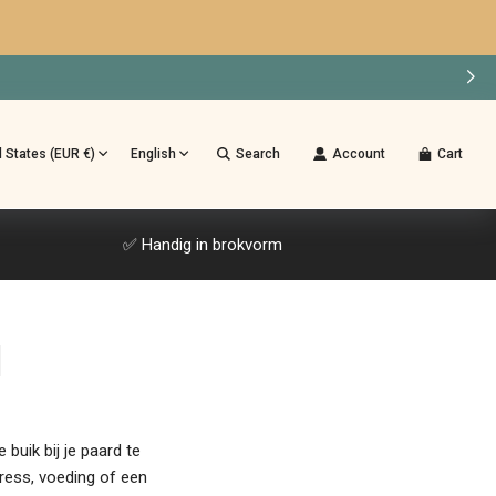
d States (EUR €)
English
Search
Account
Cart
✅ Handig in brokvorm
d
buik bij je paard te
tress, voeding of een