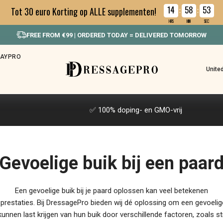
14
58
52
Tot 30 euro Korting op ALLE supplementen!
:
:
HRS
MIN
SEC
FREE FROM €99 | ORDERED TODAY = DELIVERED TOMORROW
HAYPRO
Unite
✅ 100% doping- en GMO-vrij
Gevoelige buik bij een paar
Een gevoelige buik bij je paard oplossen kan veel betekenen
n prestaties. Bij DressagePro bieden wij dé oplossing om een gevoelige 
kunnen last krijgen van hun buik door verschillende factoren, zoals s