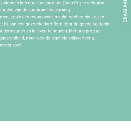
DRAAI AAN HET RAD
ard oplossen kan door ons product
GastriPro
te gebruiken.
l houden van de zuurgraad in de maag
lemen, zoals een
maagzweer
, minder snel tot niet zullen
et bij aan een gezonde darmflora door de goede bacteriën
 ondersteunen en in leven te houden. Met ons product
aggezondheid, maar ook de algehele spijsvertering,
ettig voelt.